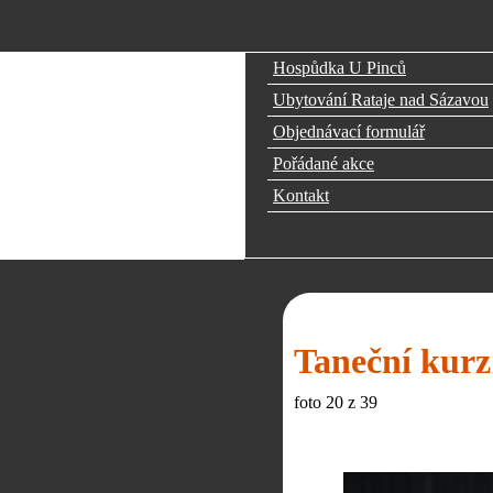
Hospůdka U Pinců
Ubytování Rataje nad Sázavou
Objednávací formulář
Pořádané akce
Kontakt
Taneční kurz
foto
20
z 39