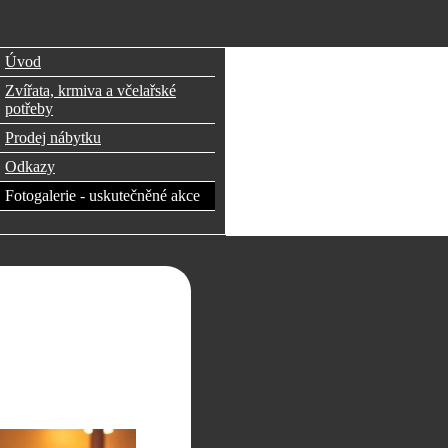
Úvod
Zvířata, krmiva a včelařské
potřeby
Prodej nábytku
Odkazy
Fotogalerie - uskutečněné akce